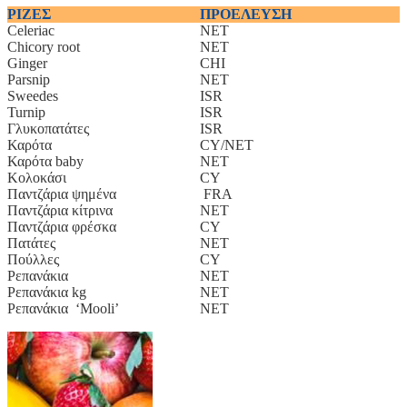
ΡΙΖΕΣ
ΠΡΟΕΛΕΥΣΗ
Celeriac
NET
Chicory root
NET
Ginger
CHI
Parsnip
NET
Sweedes
ISR
Turnip
ISR
Γλυκοπατάτες
ISR
Καρότα
CY/NET
Καρότα baby
NET
Κολοκάσι
CY
Παντζάρια ψημένα
FRA
Παντζάρια κίτρινα
NET
Παντζάρια φρέσκα
CY
Πατάτες
NET
Πούλλες
CY
Ρεπανάκια
NET
Ρεπανάκια kg
NET
Ρεπανάκια ‘Mooli’
NET