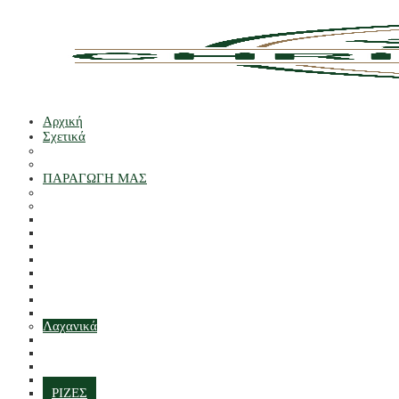
Αρχική
Σχετικά
Οι άνθρωποί μας
Οι παραγωγοί μας
ΠΑΡΑΓΩΓΗ ΜΑΣ
ΚΑΘΑΡΙΣΜΕΝA
Φρούτα
ΜΗΛΑ
Εσπεριδοειδές
Stone
ΣΤΑΦΥΛΙΑ
Μούρα
ΕΞΩΤΙΚΑ
Πεπόνια
ΔΙΑΦΟΡΑ ΦΡΟΥΤΑ
Λαχανικά
ALLIUMS
PEAS & φασόλια
BRASSICAS
ΜΑΝΙΤΕΣ
ΡΙΖΕΣ