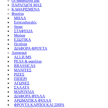
Οι παραγωγοί μας
ΠΑΡΑΓΩΓΗ ΜΑΣ
ΚΑΘΑΡΙΣΜΕΝA
Φρούτα
ΜΗΛΑ
Εσπεριδοειδές
Stone
ΣΤΑΦΥΛΙΑ
Μούρα
ΕΞΩΤΙΚΑ
Πεπόνια
ΔΙΑΦΟΡΑ ΦΡΟΥΤΑ
Λαχανικά
ALLIUMS
PEAS & φασόλια
BRASSICAS
ΜΑΝΙΤΕΣ
ΡΙΖΕΣ
ΠΙΠΕΡΙ
ΑΓΩΝΕΣ
ΣΑΛΑΤΑ
ΜΑΡΟΥΛΙΑ
ΔΙΑΦΟΡΑ ΦΥΛΛΑ
ΑΡΩΜΑΤΙΚΑ ΦΥΛΛΑ
ΦΡΟΥΤΑ ΚΑΡΠΟΙ ΚΑΙ ΞΗΡΑ