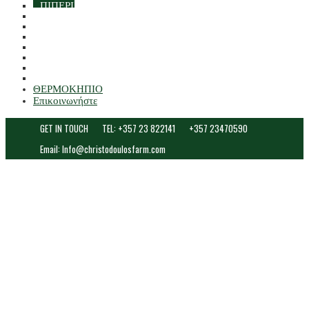
ΠΙΠΕΡΙ
ΑΓΩΝΕΣ
ΣΑΛΑΤΑ
ΜΑΡΟΥΛΙΑ
ΔΙΑΦΟΡΑ ΦΥΛΛΑ
ΑΡΩΜΑΤΙΚΑ ΦΥΛΛΑ
ΦΡΟΥΤΑ ΚΑΡΠΟΙ ΚΑΙ ΞΗΡΑ
ΔΙΑΦΟΡΕΣ ΛΑΧΑΝΙΚΑ
ΘΕΡΜΟΚΗΠΙΟ
Επικοινωνήστε
GET IN TOUCH
TEL: +357 23 822141
+357 23470590
Email: Info@christodoulosfarm.com