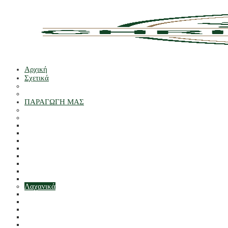
Αρχική
Σχετικά
Οι άνθρωποί μας
Οι παραγωγοί μας
ΠΑΡΑΓΩΓΗ ΜΑΣ
ΚΑΘΑΡΙΣΜΕΝA
Φρούτα
ΜΗΛΑ
Εσπεριδοειδές
Stone
ΣΤΑΦΥΛΙΑ
Μούρα
ΕΞΩΤΙΚΑ
Πεπόνια
ΔΙΑΦΟΡΑ ΦΡΟΥΤΑ
Λαχανικά
ALLIUMS
PEAS & φασόλια
BRASSICAS
ΜΑΝΙΤΕΣ
ΡΙΖΕΣ