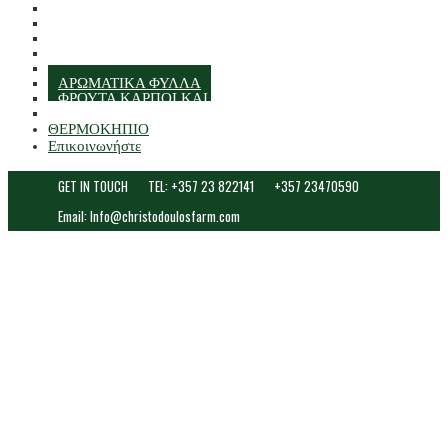
ΠΙΠΕΡΙ
ΑΓΩΝΕΣ
ΣΑΛΑΤΑ
ΜΑΡΟΥΛΙΑ
ΔΙΑΦΟΡΑ ΦΥΛΛΑ
ΑΡΩΜΑΤΙΚΑ ΦΥΛΛΑ
ΦΡΟΥΤΑ ΚΑΡΠΟΙ ΚΑΙ ΞΗΡΑ
ΔΙΑΦΟΡΕΣ ΛΑΧΑΝΙΚΑ
ΘΕΡΜΟΚΗΠΙΟ
Επικοινωνήστε
GET IN TOUCH
TEL: +357 23 822141
+357 23470590
Email: Info@christodoulosfarm.com