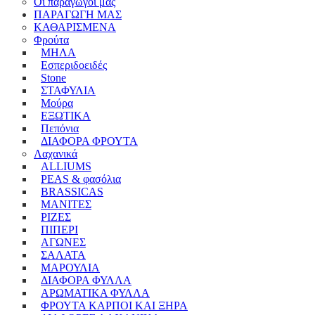
Οι παραγωγοί μας
ΠΑΡΑΓΩΓΗ ΜΑΣ
ΚΑΘΑΡΙΣΜΕΝA
Φρούτα
ΜΗΛΑ
Εσπεριδοειδές
Stone
ΣΤΑΦΥΛΙΑ
Μούρα
ΕΞΩΤΙΚΑ
Πεπόνια
ΔΙΑΦΟΡΑ ΦΡΟΥΤΑ
Λαχανικά
ALLIUMS
PEAS & φασόλια
BRASSICAS
ΜΑΝΙΤΕΣ
ΡΙΖΕΣ
ΠΙΠΕΡΙ
ΑΓΩΝΕΣ
ΣΑΛΑΤΑ
ΜΑΡΟΥΛΙΑ
ΔΙΑΦΟΡΑ ΦΥΛΛΑ
ΑΡΩΜΑΤΙΚΑ ΦΥΛΛΑ
ΦΡΟΥΤΑ ΚΑΡΠΟΙ ΚΑΙ ΞΗΡΑ