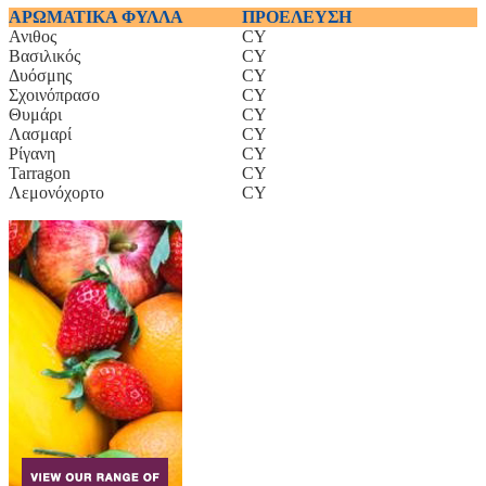
ΑΡΩΜΑΤΙΚΑ ΦΥΛΛΑ
ΠΡΟΕΛΕΥΣΗ
Ανιθος
CY
Bασιλικός
CY
Δυόσμης
CY
Σχοινόπρασο
CY
Θυμάρι
CY
Λασμαρί
CY
Ρίγανη
CY
Tarragon
CY
Λεμονόχορτο
CY